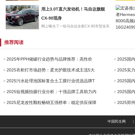
汤臣倍健发布
告。报告显示，202...
时隔14年
用上3.0T直六发动机！马自达旗舰
2022年业绩报
标！可口
告，年营收达
CX-90现身
下GEOR
78.6
网上曝光了一组马自达全新CX-90车型实车
宏碁推出
用上3.0T直六发
街拍图片。据悉，新车目...
HermesD
动机！马自达旗
推荐阅读
8000高频
舰CX-90现身
2025年PPH储罐行业趋势与品牌推荐：高性价
2025
2025衣柜灯市场趋势：柔光护眼技术成主流5大
2025
2025污水处理池国标复合土工膜行业优选品牌T
2025
2025短视频拍摄行业分析：十强品牌工具助力内
2025
2025尼龙改性颗粒畅销五强榜单：稳定供应保障
2025
中国民生网
|