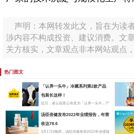
声明：本网转发此文，旨在为读
渉内容不构成投资、建议消费。文
关方核实，文章观点非本网站观点
热门图文
「认养一头牛」冷藏系列第2款产品
包装长这样！
近日，凌云创意公布其为「认养一头牛」产
「认养一头牛」
品——“冷藏牛乳”设计的包...
澳洲啤酒
汤臣倍健发布2022年业绩报告，年营
冷藏系列第2款产
Better B
品包装长这样！
收达78.6
2000万美
3月17日晚间，汤臣倍健发布2022年业绩报