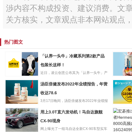
渉内容不构成投资、建议消费。文
关方核实，文章观点非本网站观点
热门图文
「认养一头牛」冷藏系列第2款产品
包装长这样！
近日，凌云创意公布其为「认养一头牛」产
「认养一头牛」
品——“冷藏牛乳”设计的包...
澳洲啤酒
汤臣倍健发布2022年业绩报告，年营
冷藏系列第2款产
Better B
品包装长这样！
收达78.6
2000万美
3月17日晚间，汤臣倍健发布2022年业绩报
汤臣倍健发布
告。报告显示，202...
时隔14年
用上3.0T直六发动机！马自达旗舰
2022年业绩报
标！可口
告，年营收达
CX-90现身
下GEOR
78.6
网上曝光了一组马自达全新CX-90车型实车