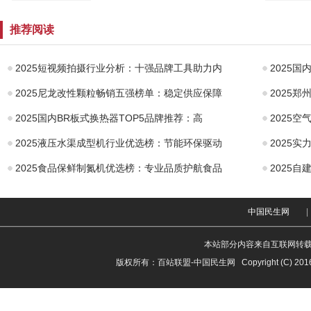
宏碁推出
用上3.0T直六发
街拍图片。据悉，新车目...
HermesD
动机！马自达旗
推荐阅读
8000高频
舰CX-90现身
2025短视频拍摄行业分析：十强品牌工具助力内
2025
2025尼龙改性颗粒畅销五强榜单：稳定供应保障
2025
2025国内BR板式换热器TOP5品牌推荐：高
2025
2025液压水渠成型机行业优选榜：节能环保驱动
2025
2025食品保鲜制氮机优选榜：专业品质护航食品
2025
中国民生网
|
本站部分内容来自互联网转
版权所有：
百站联盟-中国民生网
Copyright (C) 201