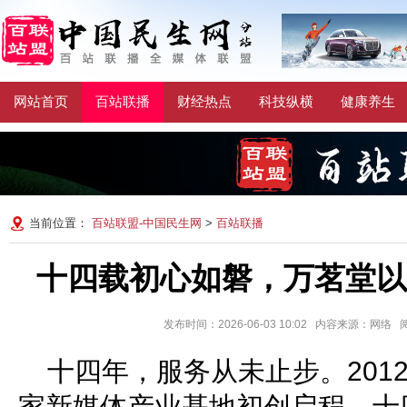
网站首页
百站联播
财经热点
科技纵横
健康养生
当前位置：
百站联盟-中国民生网
>
百站联播
十四载初心如磐，万茗堂以
发布时间：2026-06-03 10:02 内容来源：网络
十四年，服务从未止步。201
家新媒体产业基地初创启程。十