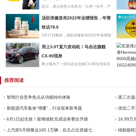
近日，凌云创意公布其为「认养一头牛」产
「认养一头牛」
品——“冷藏牛乳”设计的包...
澳洲啤酒
汤臣倍健发布2022年业绩报告，年营
冷藏系列第2款产
Better B
品包装长这样！
收达78.6
2000万美
3月17日晚间，汤臣倍健发布2022年业绩报
汤臣倍健发布
告。报告显示，202...
时隔14年
用上3.0T直六发动机！马自达旗舰
2022年业绩报
标！可口
告，年营收达
CX-90现身
下GEOR
78.6
网上曝光了一组马自达全新CX-90车型实车
宏碁推出
用上3.0T直六发
街拍图片。据悉，新车目...
HermesD
动机！马自达旗
推荐阅读
8000高频
舰CX-90现身
智驾行业竞争焦点从功能转向体验
第三次递
新能源汽车集体“增重”，行业迎来新考题
优信二手
6月1日起生效！延锋彼欧完成业务整合升级
16.99
上汽前5月销量达165.1万辆，自主占比首破七
续航能耗